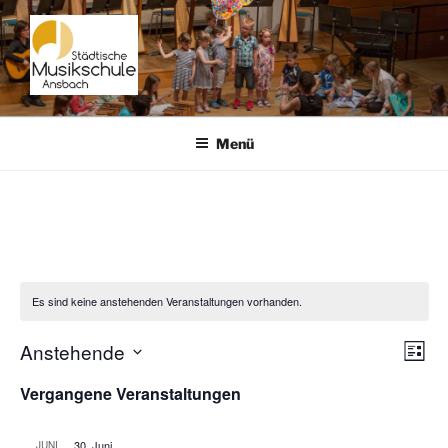
Zum
Inhalt
springen
STÄDT. MUSIKSCHULE
ANSBACH
Menü
Es sind keine anstehenden Veranstaltungen vorhanden.
Anstehende
A
V
L
e
n
D
i
Vergangene Veranstaltungen
s
r
a
s
t
a
t
i
e
30. Juni
JUNI