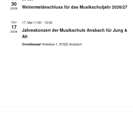
n
u
30
c
Weitermeldeschluss für das Musikschuljahr 2026/27
s
m
2026
h
w
t
t
ä
a
17. Mai 11:00
-
13:00
MAI
17
e
h
l
Jahreskonzert der Musikschule Ansbach für Jung &
2026
l
Alt
n
t
e
Hofwiese 1, 91522 Ansbach
u
Onoldiasaal
-
n
n
N
.
g
a
A
v
n
i
s
g
i
a
c
t
h
t
i
e
o
n
n